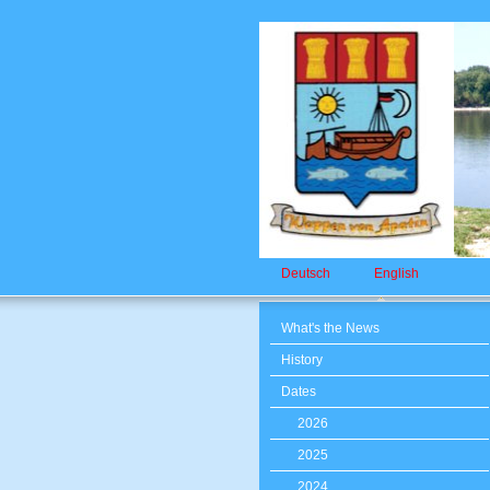
Deutsch
English
What's the News
History
Dates
2026
2025
2024