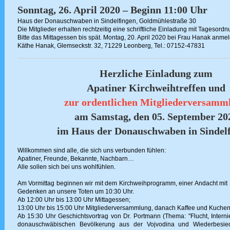
Sonntag, 26. April 2020 – Beginn 11:00 Uhr
Haus der Donauschwaben in Sindelfingen, Goldmühlestraße 30
Die Mitglieder erhalten rechtzeitig eine schriftliche Einladung mit Tagesordn
Bitte das Mittagessen bis spät. Montag, 20. April 2020 bei Frau Hanak anme
Käthe Hanak, Glemseckstr. 32, 71229 Leonberg, Tel.: 07152-47831
Herzliche Einladung zum
Apatiner Kirchweihtreffen und
zur ordentlichen Mitgliederversamm
am Samstag, den 05. September 20
im Haus der Donauschwaben in Sindel
Willkommen sind alle, die sich uns verbunden fühlen:
Apatiner, Freunde, Bekannte, Nachbarn…
Alle sollen sich bei uns wohlfühlen.
Am Vormittag beginnen wir mit dem Kirchweihprogramm, einer Andacht mit P
Gedenken an unsere Toten um 10:30 Uhr.
Ab 12:00 Uhr bis 13:00 Uhr Mittagessen;
13:00 Uhr bis 15:00 Uhr Mitgliederversammlung, danach Kaffee und Kuchen
Ab 15:30 Uhr Geschichtsvortrag von Dr. Portmann (Thema: "Flucht, Interni
donauschwäbischen Bevölkerung aus der Vojvodina und Wiederbesie