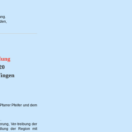
ung.
lden,
lung
20
fingen
farrer Pfeifer und dem
.
erung, Ver-treibung der
dlung der Region mit