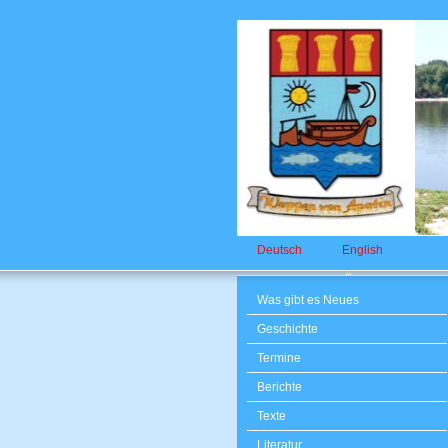
Deutsch
English
Was gibt es Neues
Geschichte
Termine
Berichte
Texte
Literatur