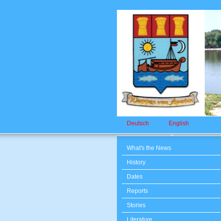
Deutsch
English
What's the News
History
Dates
Reports
Stories
Literature