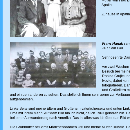
Mutter von Frau B
Apatin
Zuhause in Apatin
Franz Hanak
sand
2017 ein Bild
Sehr geehrte Da
vor zwei Wochen w
Besuch bei meine
Rosina Grujic un
Ivovic, dabei konn
fotografieren. Da
und Großeltern m
und einigen anderen zu sehen. Das stelle ich Ihnen sehr gerne zur Verfügu
aufgenommen.
Linke Seite sind meine Eltern und Großeltern väterlicherseits und unten Lin
Oma mit ihrem Mann. Auf dem Bild bin ich nicht, da ich 1963 geboren bin. Da
bei einer Auswanderung nach Amerika. Das ist alles was ich über das Bild w
Die Großmutter heißt mit Mädchennahmen Utri und meine Mutter Rundio. D