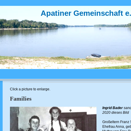
Apatiner Gemeinschaft e.
Click a picture to enlarge.
Families
Ingrid Bader
sand
2020 dieses Bild
Großeltern Franz
Ehefrau Anna, ge