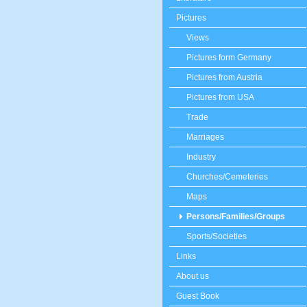
Pictures
Views
Pictures form Germany
Pictures from Austria
Pictures from USA
Trade
Marriages
Industry
Churches/Cemeteries
Maps
Persons/Families/Groups
Sports/Societies
Links
About us
Guest Book