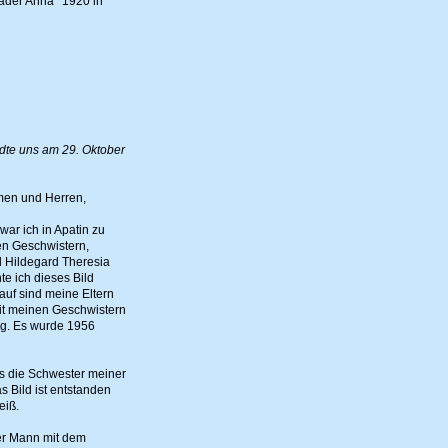
ader Anna *1920 in
te uns am 29. Oktober
men und Herren,
ar ich in Apatin zu
n Geschwistern,
d Hildegard Theresia
te ich dieses Bild
rauf sind meine Eltern
it meinen Geschwistern
ng. Es wurde 1956
ks die Schwester meiner
s Bild ist entstanden
eiß.
er Mann mit dem