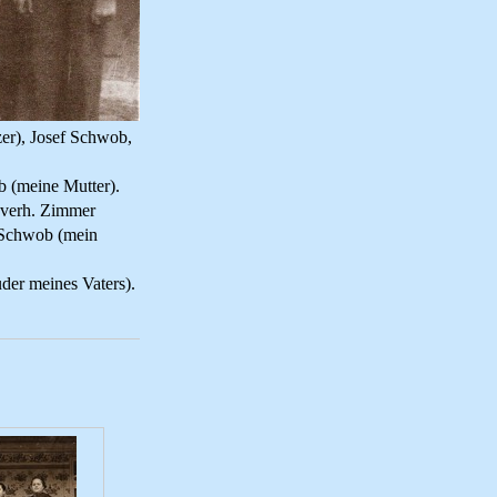
zer), Josef Schwob,
b (meine Mutter).
, verh. Zimmer
 Schwob (mein
der meines Vaters).