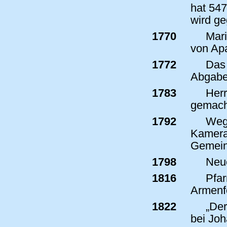
hat 547
wird ge
1770
Maria
von Apa
1772
Das 
Abgabev
1783
Herr
gemach
1792
Wege
Kameral
Gemeind
1798
Neue
1816
Pfar
Armenfo
1822
„Der
bei Joh