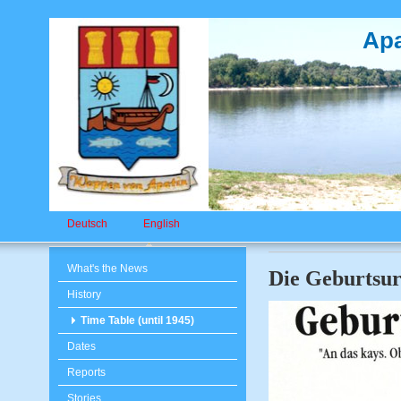
Apa
Deutsch
English
What's the News
Die Geburtsur
History
Time Table (until 1945)
Dates
Reports
Stories