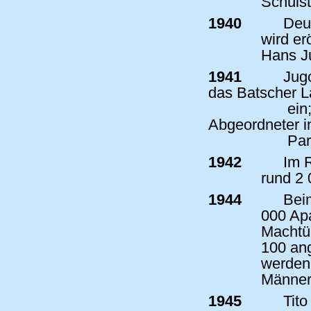
Schulsti
1940
Deut
wird er
Hans Ju
1941
Jugo
das Batscher 
ein;
Abgeordneter i
Par
1942
Im R
rund 2 
1944
Beim
000 Apa
Machtü
100 an
werden 
Männer 
1945
Tito