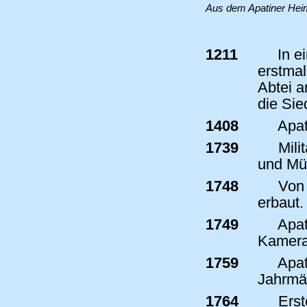
Aus dem Apatiner Hei
1211
In e
erstmal
Abtei a
die Sie
1408
Apat
1739
Milit
und Müh
1748
Von 
erbaut.
1749
Apati
Kamera
1759
Apat
Jahrmä
1764
Erst