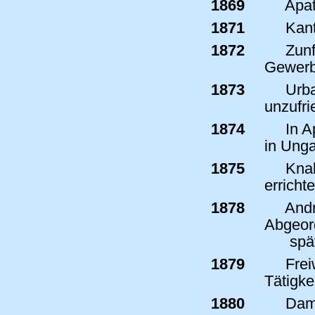
1869
Apat
1871
Kant
1872
Zunf
Gewerbe
1873
Urbar
unzufr
1874
In A
in Unga
1875
Knab
errichte
1878
Andr
Abgeor
spä
1879
Frei
Tätigkei
1880
Damp