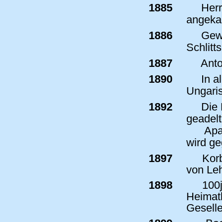
1885
Herrs
angekau
1886
Gewe
Schlitt
1887
Anto
1890
In a
Ungaris
1892
Die 
geadelt
Apa
wird ge
1897
Korb
von Le
1898
100j
Heimatb
Geselle