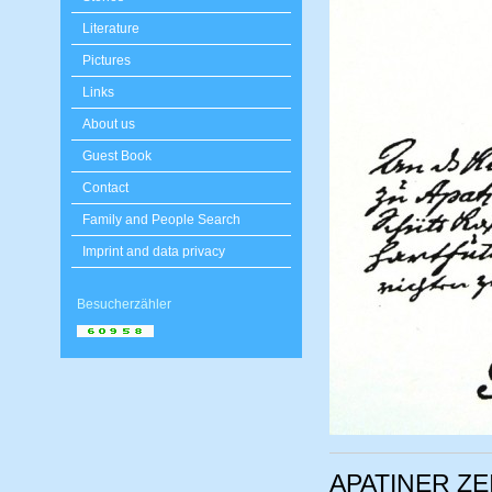
Literature
Pictures
Links
About us
Guest Book
Contact
Family and People Search
Imprint and data privacy
Besucherzähler
APATINER ZE