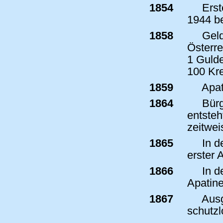
1854
Erste
1944 be
1858
Geld
Österr
1 Guld
100 Kre
1859
Apat
1864
Bürg
entsteh
zeitwei
1865
In d
erster 
1866
In d
Apatine
1867
Ausg
schutzl