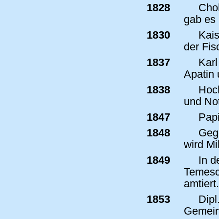
1828
Chol
gab es 
1830
Kais
der Fis
1837
Karl
Apatin 
1838
Hoch
und No
1847
Papi
1848
Gege
wird Mil
1849
In d
Temesch
amtiert.
1853
Dipl.
Gemeind