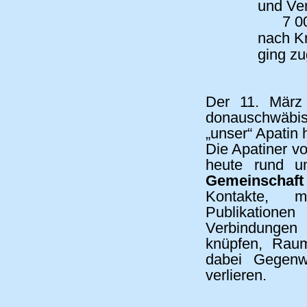
und Ver
7 0
nach Kr
ging zug
Der 11. März
donauschwäbi
„unser“ Apatin 
Die Apatiner 
heute rund u
Gemeinschaft
Kontakte, m
Publikationen
Verbindungen 
knüpfen, Raum
dabei Gegenw
verlieren.