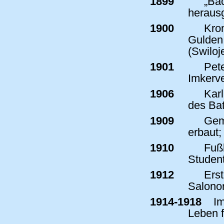
1899
„Bac
heraus
1900
Kron
Gulden
(Swiloj
1901
Pete
Imkerve
1906
Karl
des Bat
1909
Geme
erbaut;
1910
Fußb
Studen
1912
Erst
Salonor
1914-1918
Im
Leben f