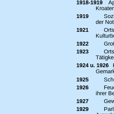
1918-1919
Ap
Kroate
1919
Sozi
der Not
1921
Orts
Kulturb
1922
Groß
1923
Orts
Tätigkei
1924 u. 1926
H
Gemark
1925
Schü
1926
Feue
ihrer 
1927
Gewe
1929
Parl